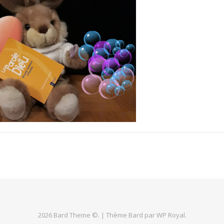
2026 Bard Theme ©. |
Thème Bard par
WP Royal
.