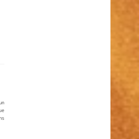
un
ue
ns