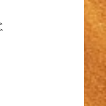
te
de